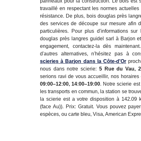
panneaux pour la construction. Le bois est 
travaillé en respectant les normes actuelles
résistance. De plus, bois douglas près langre
des services de découpe sur mesure afin
particulières. Pour plus d'informations sur 
douglas près langres guidel sarl à Barjon e
engagement, contactez-la dès maintenant
d'autres alternatives, n'hésitez pas à co
scieries à Barjon dans la Côte-d'Or
proch
nous dans notre scierie:
5 Rue du Vau, 2
serions ravi de vous accueillir, nos horaires 
09:00–12:00, 14:00–19:00
. Notre scierie es
les transports en commun, la station se trou
la scierie est a votre disposition à 142.
(face Au)). Prix: Gratuit. Vous pouvez paye
espèces, ou carte bleu, Visa, American Expres