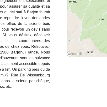
soigneusement sélectionné et
 pour assurer sa qualité et sa
s guidel sarl à Barjon fournit
 de répondre à vos demandes
les offres de la scierie bois
t pour recevoir un devis sans
. Si vous désirez découvrir
nsulter les coordonnées des
es de chez vous. Retrouvez-
1580 Barjon, France
. Nous
d'ouverture sont les suivants:
t facilement accessible depuis
ve à km. Un parking près du de
09 km (9, Rue De Wissembourg
r dans la scierie par chèque,
s, etc.